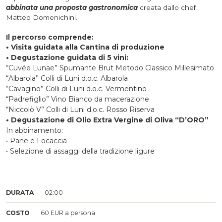
abbinata una proposta gastronomica
creata dallo chef
Matteo Domenichini.​
Il percorso comprende:
• Visita guidata alla Cantina di produzione
• Degustazione guidata di 5 vini:
“Cuvée Lunae” Spumante Brut Metodo Classico Millesimato
“Albarola” Colli di Luni d.o.c. Albarola
“Cavagino” Colli di Luni d.o.c. Vermentino
“Padrefiglio” Vino Bianco da macerazione
“Niccolò V” Colli di Luni d.o.c. Rosso Riserva
• Degustazione di Olio Extra Vergine di Oliva “D’ORO”
In abbinamento:
• Pane e Focaccia
• Selezione di assaggi della tradizione ligure
DURATA
02:00
COSTO
60 EUR a persona